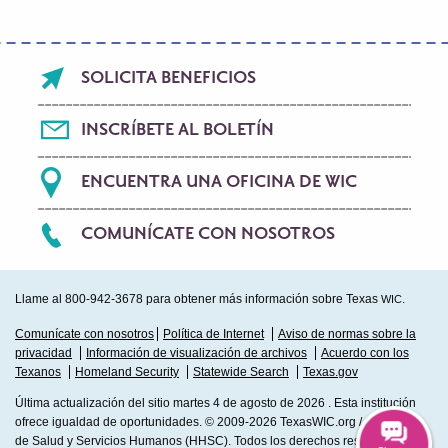
Footer
SOLICITA BENEFICIOS
menu
INSCRÍBETE AL BOLETÍN
ENCUENTRA UNA OFICINA DE WIC
COMUNÍCATE CON NOSOTROS
Llame al 800-942-3678 para obtener más información sobre Texas
.
WIC
Sub
Comunícate con nosotros
Política de Internet
Aviso de normas sobre la
privacidad
Información de visualización de archivos
Acuerdo con los
Footer
Texanos
Homeland Security
Statewide Search
Texas.gov
Última actualización del sitio martes 4 de agosto de 2026 . Esta institución
ofrece igualdad de oportunidades. © 2009-2026 TexasWIC.org / Comisión
de Salud y Servicios Humanos (HHSC). Todos los derechos reservados.