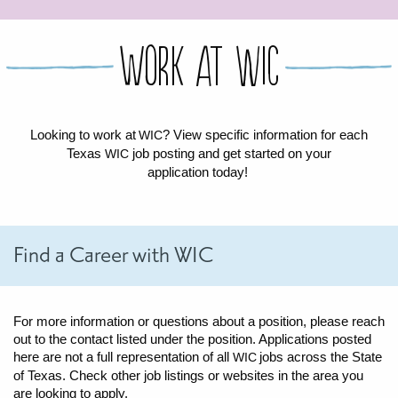
PARA LA MUJER
PARA EL BEBÉ
PARA LOS NIÑOS
ALIMENTOS Y RECETAS
Work at WIC
RECETAS
CÓMO COMPRAR LOS ALIMENTOS DE WIC
PAQUETES DE ALIMENTOS
TARJETA DE WIC DE TEXAS
WIC BENEFITS FOR YOUR BABY
CLASES
Looking to work at
? View specific information for each
WIC
Texas
job posting and get started on your
NIÑOS
WIC
application today!
LET’S CELEBRATE
LET’S READ!
LET’S COLOR
LET’S GROW!
LET'S PLAY!
LET’S DANCE!
LET’S COOK!
HEALTH PARTNERS
Find a Career with WIC
BREASTFEEDING SERVICES
BREAST PUMPS
WIC LACTATION SUPPORT CENTERS & HOTLINES
BREASTFEEDING TRAINING FOR HEALTH-CARE PROVIDERS
NUTRITION AND REFERRALS
FORMULA PRESCRIPTIONS
INFANT FEEDING OPTIONS
PARTNER RESOURCES
TEXAS TEN STEP PROGRAM
For more information or questions about a position, please reach
out to the contact listed under the position. Applications posted
here are not a full representation of all
jobs across the State
WIC
of Texas. Check other job listings or websites in the area you
are looking to apply.