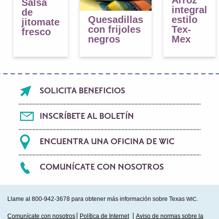
Salsa
integral
de
Quesadillas
estilo
jitomate
con frijoles
Tex-
fresco
negros
Mex
Footer
SOLICITA BENEFICIOS
menu
INSCRÍBETE AL BOLETÍN
ENCUENTRA UNA OFICINA DE WIC
COMUNÍCATE CON NOSOTROS
Llame al 800-942-3678 para obtener más información sobre Texas
.
WIC
Sub
Comunícate con nosotros
Política de Internet
Aviso de normas sobre la