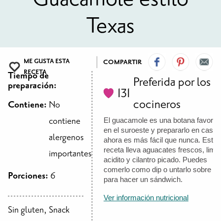
PARA LA MUJER
PARA EL BEBÉ
PARA LOS NIÑOS
ALIMENTOS Y RECETAS
Texas
RECETAS
CÓMO COMPRAR LOS ALIMENTOS DE WIC
PAQUETES DE ALIMENTOS
TARJETA DE WIC DE TEXAS
WIC BENEFITS FOR YOUR BABY
CLASES
ME GUSTA ESTA
COMPARTIR
RECETA
Tiempo de
Preferida por los
preparación:
NIÑOS
131
cocineros
Contiene:
No
LET’S CELEBRATE
LET’S READ!
LET’S COLOR
LET’S GROW!
LET'S PLAY!
LET’S DANCE!
LET’S COOK!
contiene
El guacamole es una botana favorita
HEALTH PARTNERS
en el suroeste y prepararlo en casa
alergenos
ahora es más fácil que nunca. Esta
receta lleva aguacates frescos, limó
importantes
BREASTFEEDING SERVICES
BREAST PUMPS
WIC LACTATION SUPPORT CENTERS & HOTLINES
BREASTFEEDING TRAINING FOR HEALTH-CARE PROVIDERS
NUTRITION AND REFERRALS
FORMULA PRESCRIPTIONS
INFANT FEEDING OPTIONS
PARTNER RESOURCES
TEXAS TEN STEP PROGRAM
acidito y cilantro picado. Puedes
comerlo como dip o untarlo sobre p
Porciones:
6
para hacer un sándwich.
Ver información nutricional
Sin gluten, Snack