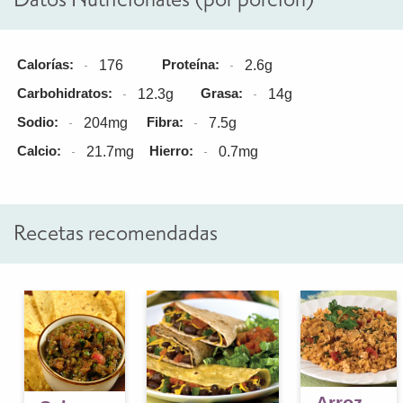
Calorías:
Proteína:
176
2.6g
Carbohidratos:
Grasa:
12.3g
14g
Sodio:
Fibra:
204mg
7.5g
Calcio:
Hierro:
21.7mg
0.7mg
Recetas recomendadas
Arroz